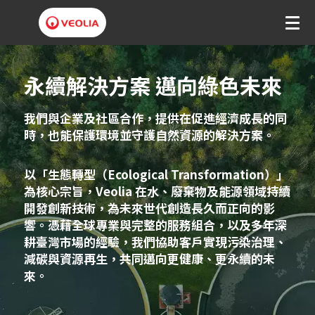
V
e
永續解決方案 邁向綠色未來
o
我們與企業及社區合作，提供在促進經濟成長的同
l
時，也能保護環境並守護自然資源的解決方案。
i
以「生態轉型（Ecological Transformation）」
a
為核心宗旨，Veolia 在水、廢棄物及能源領域持續
T
開發創新技術，為未來世代創造長久而正向的影
響。憑藉全球專業與完整的服務組合，以及多年深
a
耕臺灣市場的經驗，我們協助客戶實現污染治理、
i
減碳與資源再生，共同邁向更健康、更永續的未
來。
w