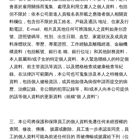
會基於雇用關係而蒐集、處理及利用立書人之個人資料，包括
但不限於：依本公司新進人員報名表所載之應徵者個人相關資
料欄位，包含但不限於員工姓名、戶籍及通訊 地址、住家及行
動電話、
E-mail
、相片及其他任何可辨識個人之資料如身分證
號、證照號碼等、性別、出生日期、血型、家庭狀況及成員資
料身體狀況、學歷、專業證照、工作經驗及離職經過、金融機
構資料（包括帳號、銀行名 稱、銀行位址）和其他財務資料，
本人親屬和
/
或子女的特定個人資料、本人緊急聯絡人的特定個
人資料、前主管資訊等資訊，以及體格檢查或健康檢查等紀
錄。在法律許可範圍內，本公司也可蒐集涉及本人之特種個人
資料，包括個人健檢資訊，或其他如僅為病假申請而提交的病
歷、治療記錄、非公開的犯罪記錄等，和
/
或本人向本公司提供
的該等個人資料的更新資料（統稱
“
個 人資料
”
）
三、本公司將保護和保障員工的個人資料免遭任何未經授權的
查閱、修改、傳播、 披露或刪除。員工進一步承認並同意，員
工的個人資料可能為前述任何目的 而被傳輸或披露給下列（位