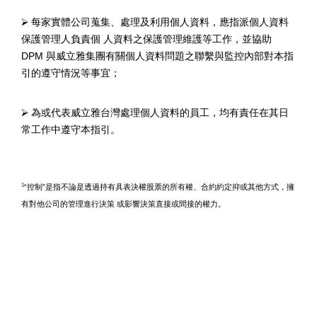
⮚
每家實體公司蒐集、處理及利用個人資料，應指派個人資料
保護管理人負責個
人資料之保護管理維護等工作，並協助
DPM
與威立雅集團有關個人資料問題之聯繫與監控內部對本指
引的遵守情況等事宜；
⮚
為或代表威立雅台灣處理個人資料的員工，均有責任在其日
常工作中遵守本指引。
1
“
控制
”
是指不論是透過持有具表決權股票的所有權、合約約定抑或其他方式，擁
有對他公司的管理進行決策
或影響決策直接或間接的權力。