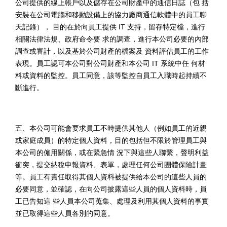
公司提供的線上帳戶以及儲存在公司財產中的通信日誌（包 括
安裝在公司電腦和移動設備上的協力廠商通信軟體中的員工聊
天記錄）， 目的在於向員工提供
IT
支持，留存特定檔，進行
相關法律法規、政府命令要 求的調查，進行本公司必要的內部
調查或審計，以及基於公司財產的檔案及 資料評估員工的工作
表現。員工認可本公司對公司財產和本公司
IT
系統中任 何材
料或資料的監控。員工同意，該等監控自員工入職時起持續不
斷進行。
五、本公司可能會要求員工不時提供其他人（例如員工的近親
或家庭成員）的特定個人資料，目的包括但不限於管理員工與
本公司的僱用關係，或在緊急情 況下與這些人聯繫，聲明利益
衝突，提交納稅申報資料、表單，處理任何公司團體保險計畫
等。員工有責任取得其個人資料被提供給本公司的這些人員的
必要同意，並確認，在向公司披露這些人員的個人資料時，員
工已告知這 些人員本公司蒐集、處理及利用其個人資料的事實
並已取得這些人員各別的同意。