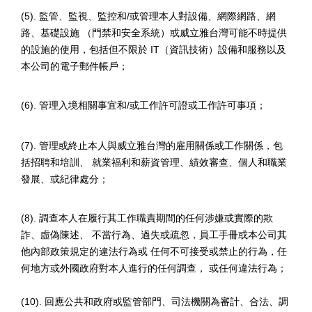
(5).
監管、監視、監控和
/
或管理本人對設備、網際網路、網
路、基礎設施 （門禁和安全系統）或威立雅台灣可能不時提供
的設施的使用，包括但不限於
IT
（資訊技術）設備和服務以及
本公司的電子郵件帳戶；
(6).
管理入境相關事宜和
/
或工作許可證或工作許可事項；
(7).
管理或終止本人與威立雅台灣的雇用關係或工作關係，包
括招聘和培訓、 就業福利和薪資管理、績效審查、個人和職業
發展、或紀律處分；
(8).
調查本人在履行其工作職責期間的任何涉嫌或實際的欺
詐、虛偽陳述、 不當行為、過失或疏忽，員工手冊或本公司其
他內部政策規定的違法行為或 任何不可接受或禁止的行為，任
何地方或外國政府對本人進行的任何調查， 或任何違法行為；
(10).
回應公共和政府或監管部門、司法機關為審計、合法、調