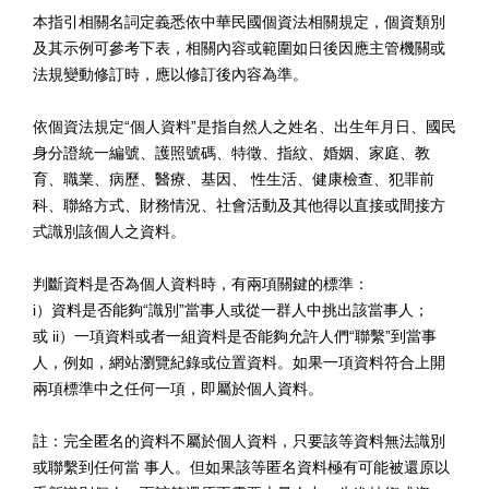
本指引相關名詞定義悉依中華民國個資法相關規定，個資類別
及其示例可參考下表，相關內容或範圍如日後因應主管機關或
法規變動修訂時，應以修訂後內容為準。
依個資法規定
“
個人資料
”
是指自然人之姓名、出生年月日、國民
身分證統一編號、護照號碼、特徵、指紋、婚姻、家庭、教
育、職業、病歷、醫療、基因、 性生活、健康檢查、犯罪前
科、聯絡方式、財務情況、社會活動及其他得以直接或間接方
式識別該個人之資料。
判斷資料是否為個人資料時，有兩項關鍵的標準：
i
）資料是否能夠
“
識別
”
當事人或從一群人中挑出該當事人；
或
ii
）一項資料或者一組資料是否能夠允許人們
“
聯繫
”
到當事
人，例如，網站瀏覽紀錄或位置資料。如果一項資料符合上開
兩項標準中之任何一項，即屬於個人資料。
註：完全匿名的資料不屬於個人資料，只要該等資料無法識別
或聯繫到任何當 事人。但如果該等匿名資料極有可能被還原以