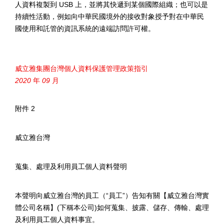
人資料複製到
USB
上，並將其快遞到某個國際組織；也可以是
持續性活動，例如向中華民國境外的接收對象授予對在中華民
國使用和託管的資訊系統的遠端訪問許可權。
威立雅集團台灣個人資料保護管理政策指引
2020
年
09
月
附件
2
威立雅台灣
蒐集、處理及利用員工個人資料聲明
本聲明向威立雅台灣的員工（
“
員工
”
）告知有關【威立雅台灣實
體公司名稱】
(
下稱本公司
)
如何蒐集、披露、儲存、傳輸、處理
及利用員工個人資料事宜。