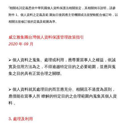
2
相關名詞定義悉依中華民國個人資料保護法相關規定，其相關例示說明，請參
附件
1
。個人資料之定義及範 圍如日後因應主管機關或法規變動配合修訂時，以
相關法規修訂後的定義及範圍為準。
威立雅集團台灣個人資料保護管理政策指引
2020
年
09
月
⮚
個人資料之蒐集、處理或利用，應尊重當事人之權益，依誠
實及信用方法為之，不得逾越特定目的之必要範圍，並應與蒐
集之目的具有正當合理之關聯。
⮚
個人資料就其處理目的而言應充分、相關且不過度為原則，
應僅能在當事人所 瞭解的特定目的之合理範圍內蒐集其個人資
料 。
3
.
處理及利用