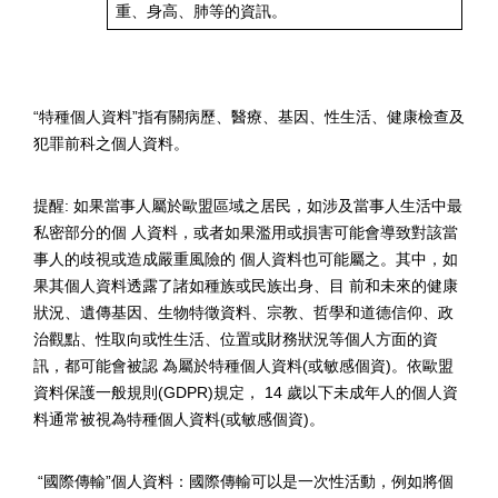
重、身高、肺等的資訊。
“
特種個人資料
”
指有關病歷、醫療、基因、性生活、健康檢查及
犯罪前科之個人資料。
提醒
:
如果當事人屬於歐盟區域之居民，如涉及當事人生活中最
私密部分的個 人資料，或者如果濫用或損害可能會導致對該當
事人的歧視或造成嚴重風險的 個人資料也可能屬之。其中，如
果其個人資料透露了諸如種族或民族出身、目 前和未來的健康
狀況、遺傳基因、生物特徵資料、宗教、哲學和道德信仰、政
治觀點、性取向或性生活、位置或財務狀況等個人方面的資
訊，都可能會被認 為屬於特種個人資料
(
或敏感個資
)
。依歐盟
資料保護一般規則
(GDPR)
規定，
14
歲以下未成年人的個人資
料通常被視為特種個人資料
(
或敏感個資
)
。
“
國際傳輸
”
個人資料：國際傳輸可以是一次性活動，例如將個