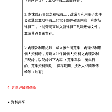
（見附件
2
），並取得員工書面簽署：
1.
對未踐行告知之在職員工，建議可利用電子郵件
發送通知並取得員工的電子郵件確認同意；和
對新
進員工，上開聲明宜加入新進員工到職應備文件，
並請其簽名後留存。
⮚
處理及利用紀錄。威立雅台灣蒐集、處理或利用
個人資料時，應建立並保留個人資 料之處理及利
用紀錄，以記錄以下內容 ：蒐集單位、蒐集目
的、蒐集資料類別、 保存期間、接收人或國際傳
輸等（如有）。
4.
共享與國際傳輸
⮚
資料共享