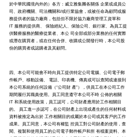
於中華民國境內外的）各方：威立雅集團各關係 企業或成員公
司、政府機關、司法機關和
/
或行業協會，或被任命為顧問或服
務提供者的協力廠商，包括但不限於協力廠商管理工資單和
IT
服務的提供商、 保險經紀人、保險公司、銀行家、為員工提
供醫療服務的醫療從業者、本公 司全部或部分業務的任何實際
或潛在購買者，或在任何合併、收購或公開發
行時，本公司股
份的購買者或認購者及其顧問。
四、本公司可能會不時向員工提供特定公司電腦、公司電子郵
件帳戶、移動設備、 電話、印表機、傳真或可以查閱或連接到
本公司系統的任何設備（
“
公司財 產
”
），供員工在本公司工作
期間履行其職責使用。員工同意遵守本公司不時 公佈的相關
IT
和系統使用政策，員工認可，公司財產應用於工作相關目
的。 員工進一步認可，在公司財產上出現或產生的任何材料或
資料被推定為出於 工作相關目的或屬於本公司或其客戶的工作
成果。員工同意，本公司有權監 控員工對公司財產的使用，查
閱、複製和使用員工的公司電子郵件帳戶和所 有檔案資料、本