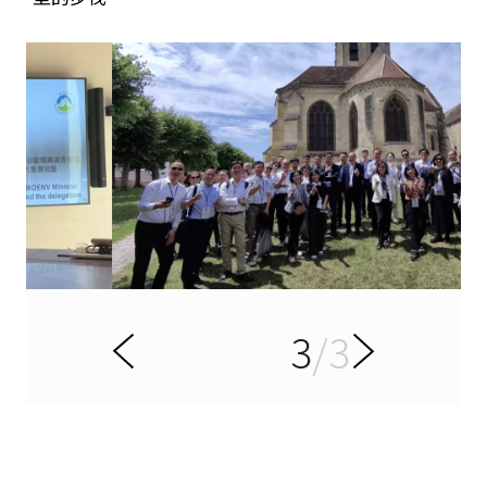
3
/3
項
下
前
一
頁